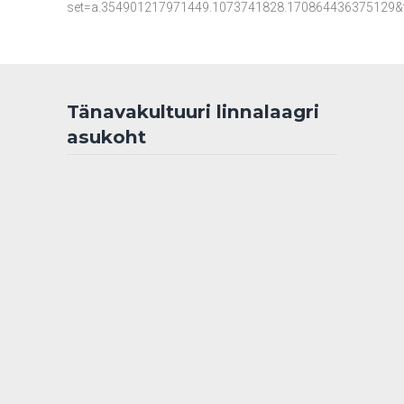
set=a.354901217971449.1073741828.170864436375129&ty
Tänavakultuuri linnalaagri
asukoht