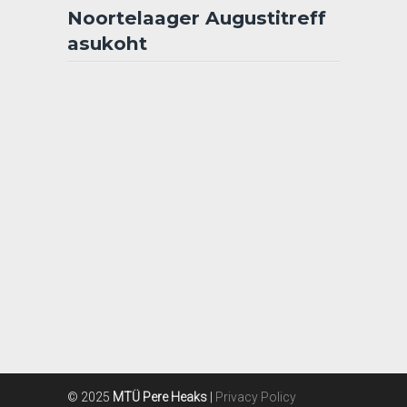
Noortelaager Augustitreff
asukoht
© 2025
MTÜ Pere Heaks
|
Privacy Policy